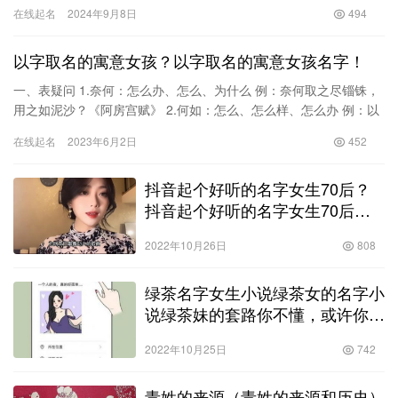
与祝福，也面临命名的挑战与艺术。在这一篇文章中，我们将探讨
在线起名
2024年9月8日
494
如何为…
以字取名的寓意女孩？以字取名的寓意女孩名字！
一、表疑问 1.奈何：怎么办、怎么、为什么 例：奈何取之尽锱铢，
用之如泥沙？《阿房宫赋》 2.何如：怎么、怎么样、怎么办 例：以
五十步笑百步，则何如？《寡人之于国也》 3.何以：根…
在线起名
2023年6月2日
452
抖音起个好听的名字女生70后？
抖音起个好听的名字女生70后网
名！
2022年10月26日
808
绿茶名字女生小说绿茶女的名字小
说绿茶妹的套路你不懂，或许你已
经成了鱼塘的一员（漫画揭秘）
2022年10月25日
742
青姓的来源（青姓的来源和历史）