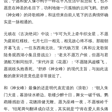
说，宁愿和爱人像小鸭子一样在平凡生活中双憩双飞，也不
愿意在神圣的名目下，功利地做一只孤独的云间飞鹤。舒婷
《神女峰》的诗歌精神，和这些来自前人笔下的古典情怀确
实是一脉相通的。
元稹在《古决绝词》中说：“乍可为天上牵牛织女星，不愿
为庭前红槿枝。七月七日一相见，相见故心终不移。那能朝
开暮飞去，一任东西南北吹。”宋代
杨万里
《
再和云龙歌留
陆务观西湖小集且督战云
》：“老夫不愿万户侯，但愿与君
酒船万斛同拍浮。”宋代许棐《花愿》：“不愿随风趁蝶飞，
愿就枝头抱香死。”舒婷《神女峰》的现代主旨，与如此这
般的唐宋诗意竟也是非常接近了。
和《神女峰》最像的还是明代
袁宏道
的《浪歌》：“朝入朱
门大道，暮游绿水桥边。歌楼少醉十日，舞女一破千钱。鹦
鹉睡残欲语，花骢蹄健无鞭。愿为巫峰一夜，不愿缑岭千
年。”结尾两句翻译成白话文，其实就是“宁肯在爱人肩头痛