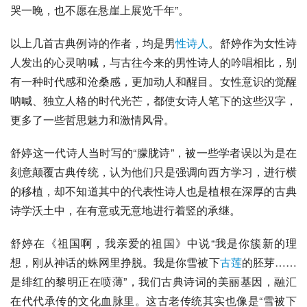
哭一晚，也不愿在悬崖上展览千年”。
以上几首古典例诗的作者，均是男
性诗人
。舒婷作为女性诗
人发出的心灵呐喊，与古往今来的男性诗人的吟唱相比，别
有一种时代感和沧桑感，更加动人和醒目。女性意识的觉醒
呐喊、独立人格的时代光芒，都使女诗人笔下的这些汉字，
更多了一些哲思魅力和激情风骨。
舒婷这一代诗人当时写的“朦胧诗”，被一些学者误以为是在
刻意颠覆古典传统，认为他们只是强调向西方学习，进行横
的移植，却不知道其中的代表性诗人也是植根在深厚的古典
诗学沃土中，在有意或无意地进行着竖的承继。
舒婷在《祖国啊，我亲爱的祖国》中说“我是你簇新的理
想，刚从神话的蛛网里挣脱。我是你雪被下
古莲
的胚芽……
是绯红的黎明正在喷薄”，我们古典诗词的美丽基因，融汇
在代代承传的文化血脉里。这古老传统其实也像是“雪被下