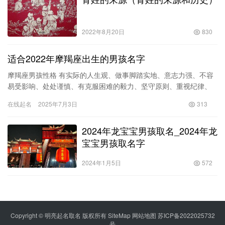
2022年8月20日
830
适合2022年摩羯座出生的男孩名字
摩羯座男孩性格 有实际的人生观、做事脚踏实地、意志力强、不容
易受影响、处处谨慎、有克服困难的毅力、坚守原则、重视纪律、
有家庭观念、对人谦逊、有独树一格的幽默感、保守、谨慎、实
在线起名
2025年7月3日
313
际、有…
2024年龙宝宝男孩取名_2024年龙
宝宝男孩取名字
2024年1月5日
572
Copyright © 明亮起名取名 版权所有
SiteMap
网站地图
苏ICP备2022025732
号