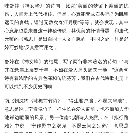
味舒婷《神女峰》的诗句，比如“美丽的梦留下美丽的忧
伤，人间天上代代相传。但是，心真能变成石头吗？为眺望
远天的杳鹤，错过无数次春江月明”等等，就会发现，其中
心意象也是来自这一神秘传说。其优美的抒情母题，和唐代
元稹的《
离思
》是出自同一人文血脉的。不同之处，只是舒
婷巧妙地“反其意而用之”。
舒婷在《神女峰》的结尾，写了两行非常著名的诗句：“与
其在悬崖上展览千年，不如在爱人肩头痛哭一晚。”这两句
诗有着浓酽的古典色泽和传统芬芳，我们在古代诗歌史册上
可以找到不少历史回响——
南北朝
沈约《咏檐前竹诗》：“得生君户牖，不愿夹华池”，
意思是说，宁肯像
竹子
一样生长在爱人窗前，也不愿加入华
池岸边喧闹的风景。另一位南北朝诗人鲍照，在《拟行路
难》中说：“宁作野中之双凫，不愿云间之别鹤”，意思是