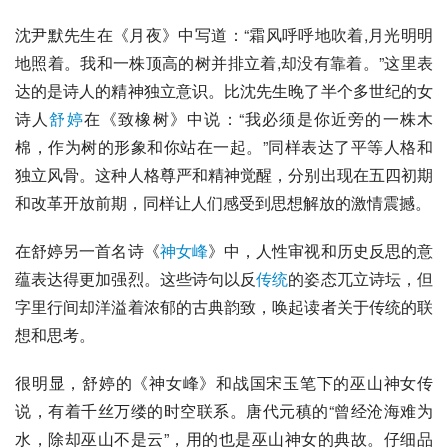
沈尹默
先生在《
月夜
》中写道：“霜风呼呼地吹着,月光明明
地照着。我和一株顶高的树并排立着,却没有靠着。”这里表
达的是诗人的精神独立意识。比沈先生晚了半个多世纪的女
诗人
舒婷
在《
致橡树
》中说：“我必须是你近旁的一株
木
棉
，作为树的形象和你站在一起。”同样表达了平等人格和
独立风骨。这种人格尊严和精神觉醒，分别出现在五四初期
和改革开放前期，同样让人们感受到思想解放的激情震撼。
在舒婷另一首名诗《
神女峰
》中，人性审视和历史反思的意
蕴表达得更加强烈。这些诗句以反
传统
的姿态兀立诗坛，但
字里行间却洋溢着浓郁的古典韵致，唤起读者关于传统的联
想和思考。
很明显，舒婷的《神女峰》和
战国
宋玉笔下的巫山神女传
说，有着千丝万缕的时空联系。
唐代
元稹的“曾经沧海难为
水，除却巫山不是云”，用的也是巫山神女的典故。仔细品