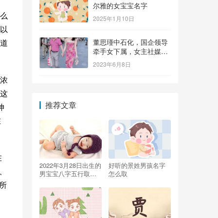
尔雅的女宝宝名字
么
2025年1月10日
以
道
董思瑾中石化，国企领导
牵手女下属，女主社媒晒
钻戒，奢侈品众多还要买
2023年6月8日
保险箱
浓
这
推荐文章
坤
在
在
2022年3月28日出生的
好听的景姓男孩名字
、
男宝宝八字五行取
怎么取
名，霸气响亮的名字
所
大全