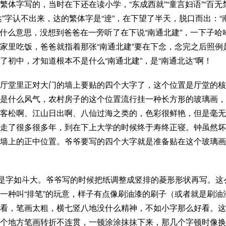
体字写的，当时在下还在读小学，“东成西就”“童言妇语”“百无
达”字认不出来，达的繁体字是“逹”，在下望了半天，脱口而出：“
是什么意思，没想到爸爸在一旁听了在下说“南通北建”，一下子哈
家里吃饭，爸爸就指着那张“南通北建”要在下念，念完之后照例
初中，才知道根本不是什么“南通北建”，是“南通北达”啊！
厅堂里正对大门的墙上要贴的四个大字了，这个位置是厅堂的核
是什么风气，农村房子的这个位置流行挂一种长方形的
玻璃画
，
客松啊、江山日出啊、八仙过海之类的，色彩很鲜艳，但是毫无
走了很多很多年，到在下上大学的时候终于寿终正寝。钟虽然坏
墙上的正中位置。爷爷要写的四个大字就是准备贴在这个玻璃画
真是字如斗大。爷爷写的时候把纸调整成竖排的菱形形状再写。这
一种叫“排笔”的玩意，样子有点像刷油漆的刷子（或者就是刷油
看，笔画太粗，横七竖八地没什么精神，不如小字那么好看。这
个地方笔画转折不连贯，一顿涂涂抹抹下来，那几个字顿时像换