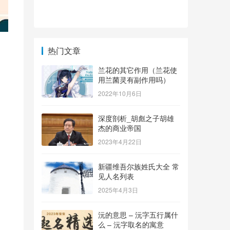
热门文章
兰花的其它作用（兰花使
用兰菌灵有副作用吗）
2022年10月6日
深度剖析_胡彪之子胡雄
杰的商业帝国
2023年4月22日
新疆维吾尔族姓氏大全 常
见人名列表
2025年4月3日
沅的意思 – 沅字五行属什
么 – 沅字取名的寓意