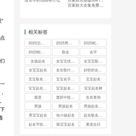
百家姓大全集免费参
考
”
，
相关标签
点
2025怎么起名
2025男孩取名大全
2025蛇宝宝取名
2025蛇宝宝取名字大全
取名
名字
们
女孩起名
女宝宝优雅的名字
女宝宝取名大全
女宝宝起名
女生取什么名字
好听的女孩名字2025年蛇宝宝取名
宝宝取名字生辰八字起名
宝宝名字大全男孩
宝宝起名
一
宝宝起名取名字
宝宝起名大全
宝宝起名网
，
寓意
楚辞中惊艳的男孩名字
生肖查询
，
男孩
男孩起名
男孩起名用字
下
男宝宝起名
给小孩起名
起名取名大全怎么起
看
起名字技巧与方法
陈宝宝起名
黄道吉日