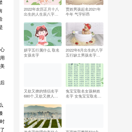
禁
2022年农历正月十八
贾姓男孩起名2021年
南
出生的人生辰八字五
牛年 气宇轩昂
哈
行查询 怎么取名好
是
心
妍字五行属什么 取名
2022年6月出生的八字
女孩名字
五行缺土男孩名字怎
用
么取寓意好？
美
后
又欲又撩的情侣名字
兔宝宝取名女孩林姓
680个,又欲又撩人的
名字 女兔宝宝取名大
情侣网名
全免费起名四个字
么
漆
时
了
改名字的理由有什么
百家姓完整版504个,