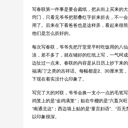
写春联第一件事是要会裁纸，把从街上买来的大
窍门，只看见爷爷把那叠红字折来折去，不一会
用了。后来在下看爸爸也是这样弄，看起来很简
他们是怎么折好的。
每次写春联，爷爷先把厅堂里平时吃饭用的八仙
淡，差不多了，就在铺好的红纸上写，一气呵成
边扯过一点来。春联的内容是从日历上抄下来的
福满门”之类的吉祥话。每幅都是2、30厘米宽
下现在着实没什么印象了。
写完了大的对联，爷爷会换一支小一点的毛笔写几
鸡笼上的是“金鸡满笼”；贴在牛棚的是“六畜兴
“南通北达”；西边墙上贴的是“童言妇语”、“
以印象很深。