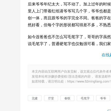
后来爷爷年纪太大，写不动了。加上过年的时候
里人上门带着红纸请爷爷写几个字，爷爷也都是
创一体，而且跟爷爷的字完全不同。爸爸的字在
然好看，但每个字的形状都写得差不多，不熟悉
如今连爸爸也不怎么写毛笔字了，哥哥的字虽然
说毛笔字了，普通硬笔字也仅勉强可看，我们家
在线
本文内容由互联网用户自发贡献，该文观点仅代表作者
发现本站有涉嫌抄袭侵权/违法违规的内容， 请发送邮件至 6
如若转载，请注明出处：https://www.52mingliang.com/12
北建
厅堂
春联
毛笔字
爷爷