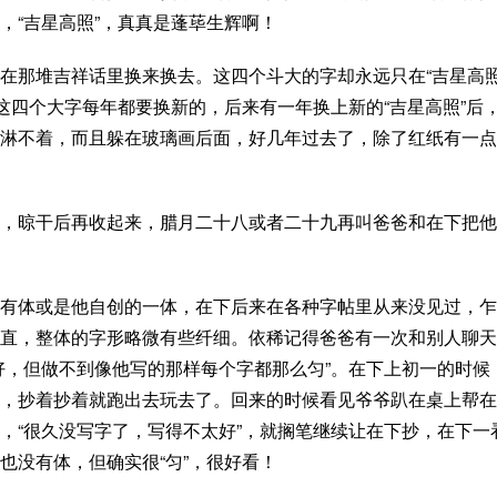
，“吉星高照”，真真是蓬荜生辉啊！
在那堆吉祥话里换来换去。这四个斗大的字却永远只在“吉星高照
这四个大字每年都要换新的，后来有一年换上新的“吉星高照”后
淋不着，而且躲在玻璃画后面，好几年过去了，除了红纸有一点
，晾干后再收起来，
腊月二十八
或者二十九再叫爸爸和在下把他
没有体或是他自创的一体，在下后来在各种字帖里从来没见过，乍
直，整体的字形略微有些纤细。依稀记得爸爸有一次和别人聊天
好，但做不到像他写的那样每个字都那么匀”。在下上初一的时候
，抄着抄着就跑出去玩去了。回来的时候看见爷爷趴在桌上帮在
，“很久没写字了，写得不太好”，就搁笔继续让在下抄，在下一
也没有体，但确实很“匀”，很好看！