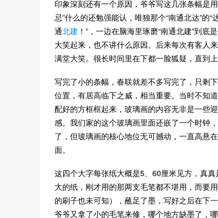
印象深刻还有一个原因，爷爷写这几张条幅是用繁
忌”什么的还勉强能认，唯独那个“南通北达”的“
通
北建
！”，一边在脑海里琢磨“南通北建”到底
大笑起来，也不讲什么原因。后来每次有客人来
满堂大笑。很长时间里在下都一脸狐疑，直到上了
写完了小的条幅，春联就差不多写完了，只剩下
位置，有居高临下之威，相当重要。当时不知道
配好的方框框起来，玻璃画的内容无非是一些迎
感。我们家的这个玻璃画里面还嵌了一个时钟，
了，但玻璃画的核心地位无可撼动，一直高悬在
面。
这四个大字每张纸大概是5、60厘米见方，真
大的纸，刚才用的那两支毛笔都不堪用，而要用
的刷子也未可知），蘸足了墨，写好之后在下一
爷爷又拿了小的毛笔来修，哪个地方缺墨了，哪