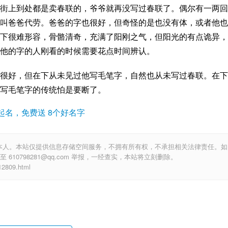
街上到处都是卖春联的，爷爷就再没写过春联了。偶尔有一两回
叫爸爸代劳。爸爸的字也很好，但奇怪的是也没有体，或者他也
下很难形容，骨骼清奇，充满了阳刚之气，但阳光的有点诡异，
他的字的人刚看的时候需要花点时间辨认。
很好，但在下从未见过他写毛笔字，自然也从未写过春联。在下
写毛笔字的传统怕是要断了。
起名，免费送 8个好名字
本人。本站仅提供信息存储空间服务，不拥有所有权，不承担相关法律责任。如
10798281@qq.com 举报，一经查实，本站将立刻删除。
809.html