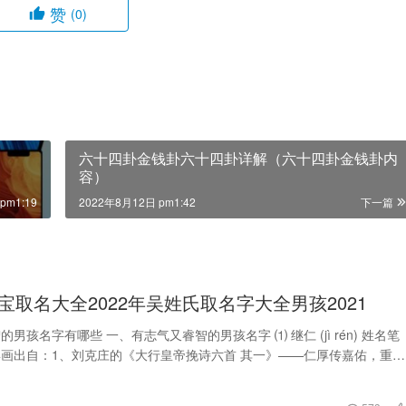
赞
(0)
六十四卦金钱卦六十四卦详解（六十四卦金钱卦内
容）
pm1:19
2022年8月12日 pm1:42
下一篇
宝取名大全2022年吴姓氏取名字大全男孩2021
男孩名字有哪些 一、有志气又睿智的男孩名字 ⑴ 继仁 (jì rén) 姓名笔
=24画出自：1、刘克庄的《大行皇帝挽诗六首 其一》——仁厚传嘉佑，重华