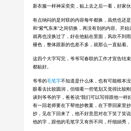
新衣服一样神采奕奕，贴上去之后一看，好家伙
有点纳闷的是对联的内容每年都换，虽然也还是
和“紫气东来”之间切换，再没有别的内容。开始
就再也没换过了，好在他贴在里面，风吹不到雨
褪色，整体跟新的也差不多，就那么一直贴着。
这四个大字写完，爷爷写春联的工作才宣告结束
都贴好。
爷爷的
毛笔字
不知道是什么体，也有可能根本
眼看去比较圆润，但细看一些笔划又觉得比较刚
谈到爷爷的字，爸爸说“我们可以写得跟他一样
有一回老师要在下帮他抄教案，在下带回家里抄
抄，见在下回来了，他不好意思对在下笑了笑说
他的字，跟他的毛笔字又有所不同，纤细娟秀，