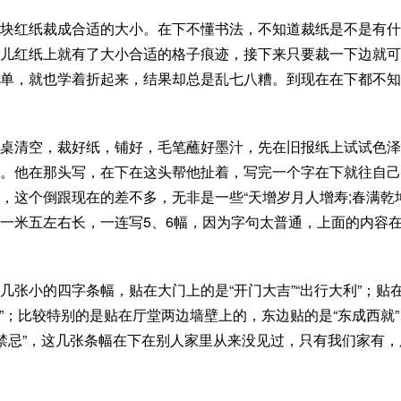
块红纸裁成合适的大小。在下不懂书法，不知道裁纸是不是有什
儿红纸上就有了大小合适的格子痕迹，接下来只要裁一下边就可
单，就也学着折起来，结果却总是乱七八糟。到现在在下都不知
桌清空，裁好纸，铺好，毛笔蘸好墨汁，先在旧报纸上试试色泽
。他在那头写，在下在这头帮他扯着，写完一个字在下就往自己
，这个倒跟现在的差不多，无非是一些“天增岁月人增寿;春满乾
，一米五左右长，一连写5、6幅，因为字句太普通，上面的内容
张小的四字条幅，贴在大门上的是“开门大吉”“出行大利”；贴
旺”；比较特别的是贴在厅堂两边墙壁上的，东边贴的是“东成西就”
百无禁忌”，这几张条幅在下在别人家里从来没见过，只有我们家有，