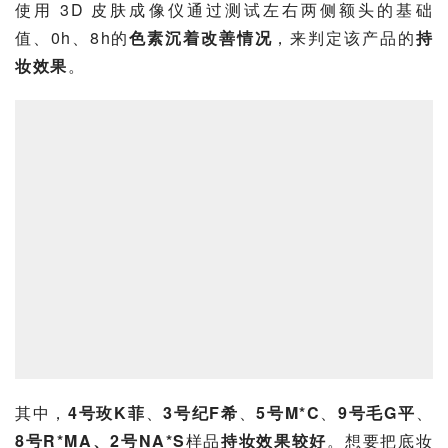
使用 3D 皮肤成像仪通过测试左右两侧额头的基础
值、0h、8h的
色素沉着改善情况
，来判定该产品的
持
妆效果
。
其中，
4号玫K菲
、
3号纪F希
、
5号M*C
、
9号毛G平
、
8号R*MA、2号NA*S
样品
持妆效果较好
。想要把底妆