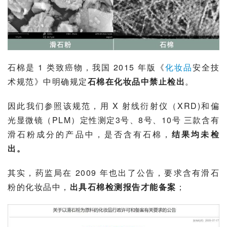
石棉是 1 类致癌物，我国 2015 年版《
化妆品
安全技
术规范
》中明确规定
石棉在化妆品中禁止检出
。
因此我们参照该规范，用 
X 射线衍射仪
（XRD)和
偏
光显微镜
（PLM）定性测定3号、8号、10号 三款含有
滑石粉成分的产品中，是否含有石棉，
结果均未检
出。
其实，
药监局
在 2009 年也出了公告，要求含有滑石
粉的化妆品中，
出具石棉检测报告才能备案
；