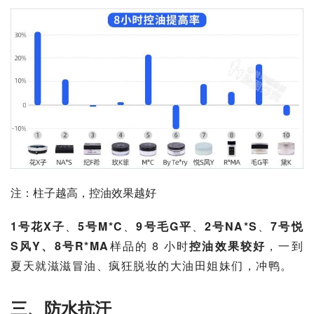
注：柱子越高，控油效果越好
1号花X子
、
5号M*C
、
9号毛G平
、
2号NA*S
、
7号悦
S风Y、8号R*MA
样品的 8 小时
控油效果较好
，一到
夏天就滋滋冒油、疯狂脱妆的大油田姐妹们，冲鸭。
三、防水抗汗