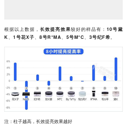
根据以上数据，
长效提亮效果
较好的样品有：
10号黛
K
、
1号花X子
、
8号R*MA
、
5号M*C
、
3号纪F希
。
注：柱子越高，长效提亮效果越好