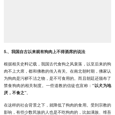
5.、我国自古以来就有狗肉上不得酒席的说法
根据相关史料记载，我国古代食狗之风衰落，以至后来的狗
肉不上大席，都和佛教的传入有关。在
南北朝
时期，佛家认
为狗肉是污秽不洁之物，是不可食用的。而且朝廷还颁布了
禁食狗肉的相关制度。一些
道教
的信徒也宣称：
“以犬为地
厌，不食之”
。
在这样的社会背景之下，就降低了狗肉的食用。受到宗教的
影响，有些少数民族的人也是不吃狗肉的，比如
满族
、
维吾