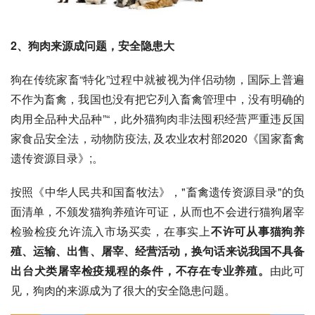
2、狗肉来源成问题，安全隐患大
狗在传统家畜“
特化
”过程中就被视为
伴侣动物
，国际上普遍
不作为畜禽，我国也没有把它列入畜禽管理中，没有明确的
肉用全品种犬品种”“，此外猫狗肉非法囤积经营严重违反国
家食品安全法，
动物防疫法
, 及农业农村部2020《国家畜禽
遗传资源目录》;。
按照《
中华人民共和国畜牧法
》，"畜禽遗传资源目录"的负
面清单，不颁发猫狗养殖许可证，从而也不会进行猫狗屠宰
检验检疫允许流入市场买卖，在事实上
不许可从事猫狗养
殖、运输、出售、屠宰、经营活动，换句话来说我国不具备
出台犬类屠宰检疫规程的条件，不存在专业养殖。
由此可
见，狗肉的来源成为了很大的安全隐患问题。