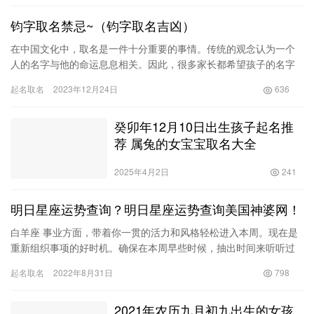
钧字取名禁忌~（钧字取名吉凶）
在中国文化中，取名是一件十分重要的事情。传统的观念认为一个
人的名字与他的命运息息相关。因此，很多家长都希望孩子的名字
能够为他们带来好运，而不是招致厄运。在中国的传统文化中，有
起名取名
2023年12月24日
636
一种命…
癸卯年12月10日出生孩子起名推
荐 属兔的女宝宝取名大全
2025年4月2日
241
明日星座运势查询？明日星座运势查询美国神婆网！
白羊座 事业方面，带着你一贯的活力和风格轻松进入本周。现在是
重新组织事项的好时机。确保在本周早些时候，抽出时间来听听过
去一段时间大家的不满。如果没有得到坚决的处理，这种繁重的业
起名取名
2022年8月31日
798
务最…
2021年农历九月初九出生的女孩