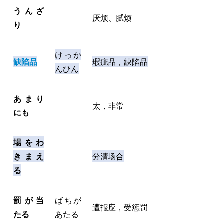
うんざ
厌烦、腻烦
り
けっか
缺陷品
瑕疵品，缺陷品
んひん
あまり
太，非常
にも
場をわ
きまえ
分清场合
る
罰が当
ばちが
遭报应，受惩罚
たる
あたる