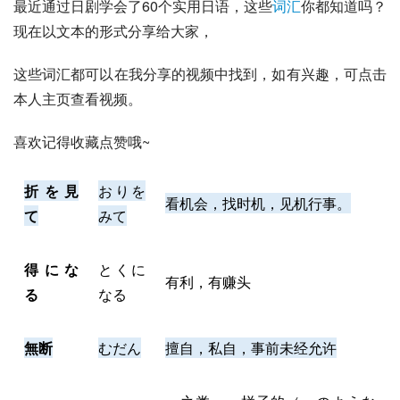
最近通过日剧学会了60个实用日语，这些
词汇
你都知道吗？
现在以文本的形式分享给大家，
这些词汇都可以在我分享的视频中找到，如有兴趣，可点击
本人主页查看视频。
喜欢记得收藏点赞哦~
折を見
おりを
看机会，找时机，见机行事。
て
みて
得にな
とくに
有利，有赚头
る
なる
無断
むだん
擅自，私自，事前未经允许