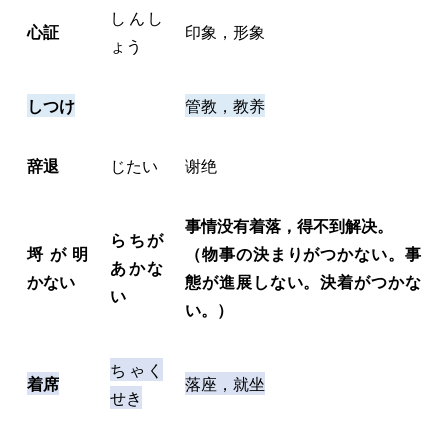
しんし
心証
印象，形象
ょう
しつけ
管教，教养
辞退
じたい
谢绝
事情没有着落，得不到解决。
らちが
埒が明
（物事の決まりがつかない。事
あかな
かない
態が進展しない。決着がつかな
い
い。）
ちゃく
着席
落座，就坐
せき