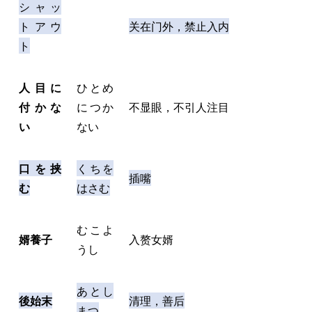
シャッ
トアウ
关在门外，禁止入内
ト
人目に
ひとめ
付かな
につか
不显眼，不引人注目
い
ない
口を挟
くちを
插嘴
む
はさむ
むこよ
婿養子
入赘女婿
うし
あとし
後始末
清理，善后
まつ