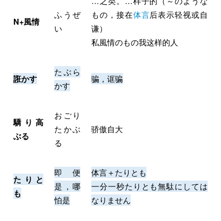
…之类。…样子的（～のような
ふうぜ
もの，接在
体言
后表示轻视或自
N+風情
い
谦）
私風情のもの我这样的人
たぶら
誑かす
骗，诓骗
かす
おごり
驕り高
たかぶ
骄傲自大
ぶる
る
即便
体言＋たりとも
たりと
是，哪
一分一秒たりとも無駄にしては
も
怕是
なりません