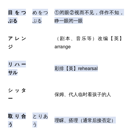
目をつ
めをつ
①闭眼②视而不见，佯作不知，
ぶる
ぶる
睁一眼闭一眼
アレン
（剧本、音乐等）改编【英】
ジ
arrange
リハー
彩排【英】rehearsal
サル
シッタ
保姆、代人临时看孩子的人
ー
取り合
とりあ
理睬、搭理（通常后接否定）
う
う