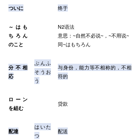
ついに
终于
～はも
N2语法
ちろん
意思：~自然不必说~，~不用说~
のこと
同~はもちろん
ぶんふ
分不相
与身份，能力等不相称的，不相
そうお
応
符的
う
ローン
贷款
を組む
はいた
配達
配送
つ