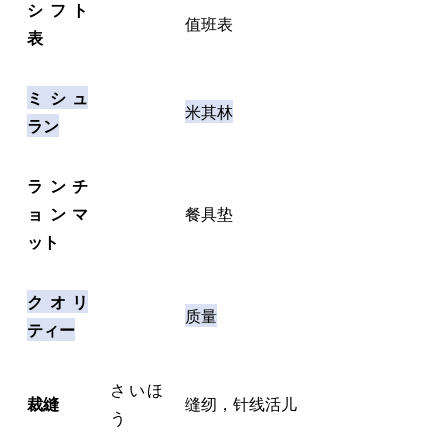
シフト
值班表
表
ミシュ
米其林
ラン
ランチ
ョンマ
餐具垫
ット
クオリ
质量
ティー
さいほ
裁縫
缝纫，针线活儿
う