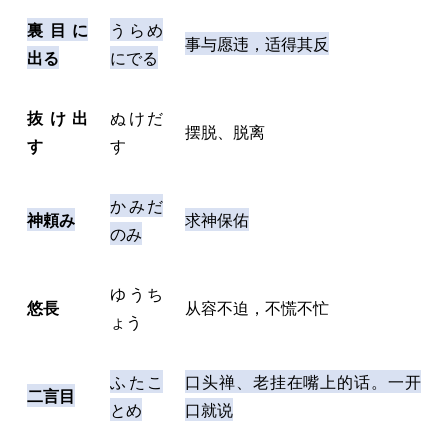
裏目に
うらめ
事与愿违，适得其反
出る
にでる
抜け出
ぬけだ
摆脱、脱离
す
す
かみだ
神頼み
求神保佑
のみ
ゆうち
悠長
从容不迫，不慌不忙
ょう
ふたこ
口头禅、老挂在嘴上的话。一开
二言目
とめ
口就说