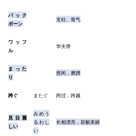
バック
支柱、骨气
ボーン
ワッフ
华夫饼
ル
まった
悠闲，磨蹭
り
跨ぐ
またぐ
跨过，跨越
みめう
見目麗
るわし
长相漂亮，容貌美丽
しい
い