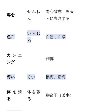
せんね
专心致志、埋头
専念
ん
～に専念する
いろじ
色白
白皙，白净
ろ
カンニ
作弊
ング
悔い
くい
懊悔、后悔
体を張
体を張
拼命干（某事）
る
る