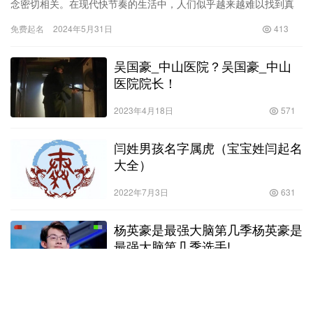
念密切相关。在现代快节奏的生活中，人们似乎越来越难以找到真
正的闲暇时光，工作压力和社交需求使得大家似乎总是处于一种忙
免费起名
2024年5月31日
413
忙…
吴国豪_中山医院？吴国豪_中山
医院院长！
2023年4月18日
571
闫姓男孩名字属虎（宝宝姓闫起名
大全）
2022年7月3日
631
杨英豪是最强大脑第几季杨英豪是
最强大脑第几季选手!
2023年4月5日
548
2024年龙年出生男宝宝的的取名_2024年龙宝宝取什