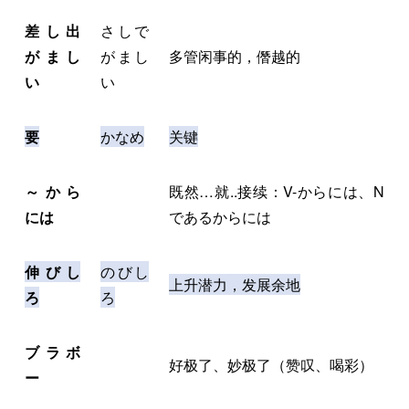
差し出
さしで
がまし
がまし
多管闲事的，僭越的
い
い
要
かなめ
关键
～から
既然…就..接续：V-からには、N
には
であるからには
伸びし
のびし
上升潜力，发展余地
ろ
ろ
ブラボ
好极了、妙极了（赞叹、喝彩）
ー