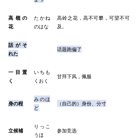
高嶺の
たかね
高岭之花，高不可攀，可望不可
花
のはな
及。
話がそ
话题跑偏了
れた
一目置
いちも
甘拜下风，佩服
く
くおく
みのほ
身の程
（自己的）身份、分寸
ど
りっこ
立候補
参加竞选
うほ