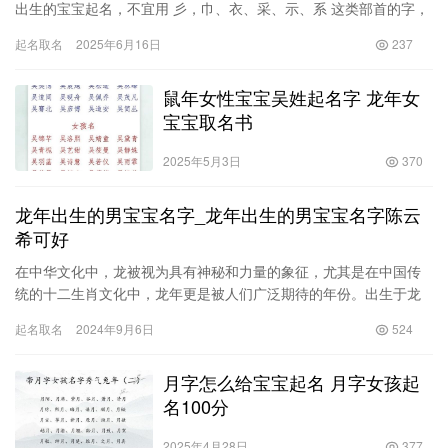
出生的宝宝起名，不宜用 彡，巾、衣、采、示、系 这类部首的字，
因为牛如果披上彩衣，就如同变成祭品，是不吉利的。…
起名取名
2025年6月16日
237
鼠年女性宝宝吴姓起名字 龙年女
宝宝取名书
2025年5月3日
370
龙年出生的男宝宝名字_龙年出生的男宝宝名字陈云
希可好
在中华文化中，龙被视为具有神秘和力量的象征，尤其是在中国传
统的十二生肖文化中，龙年更是被人们广泛期待的年份。出生于龙
年的男宝宝，往往承载着家长们的期望与梦想，因而在名字的选取
起名取名
2024年9月6日
524
上，家…
月字怎么给宝宝起名 月字女孩起
名100分
2025年4月28日
377