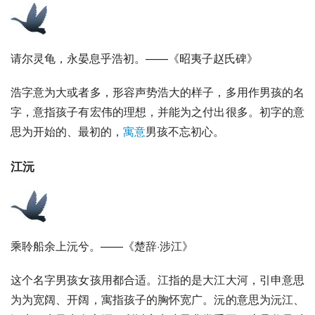
请尔灵龟，永晏息乎浩初。——《昭夷子赵氏碑》
浩字意为大或者多，形容声势浩大的样子，多用作男孩的名
字，意指孩子有宏伟的理想，并能为之付出很多。初字的意
思为开始的、最初的，
寓意
男孩不忘初心。
江沅
乘聆船余上沅兮。——《楚辞·涉江》
这个名字男孩女孩用都合适。江指的是大江大河，引申意思
为为宽阔、开阔，寓指孩子的胸怀宽广。沅的意思为
沅江
、