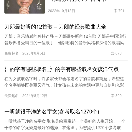
2022年10月18日
701
刀郎最好听的12首歌 – 刀郎的经典歌曲大全
刀郎：音乐情感的独特诠释 – 刀郎最好听的12首歌 刀郎是中国流行
音乐界备受瞩目的一位歌手，他以独特的音乐风格和深情的歌唱风
格征服了无数听众的心。下面介绍12首刀郎最好…
免费起名
2023年8月5日
673
氵的字有哪些取名_氵的字有哪些取名女孩洋气点
在为女孩取名字时，许多家长都会考虑名字的音韵和寓意，希望这
个名字能够既美丽又洋气，让女孩在未来的生活中更加自信和光彩
照人。在众多汉字中，含有“氵”偏旁的字，因其常与水相关，且通常
免费起名
2024年8月12日
399
寓…
一听就很干净的名字女(参考取名1270个)
一听就很干净的名字女 取名是给宝宝起一个美好的人生开始，一个
干净的名字无疑是最好的选择。在这里，为您提供1270个参考取