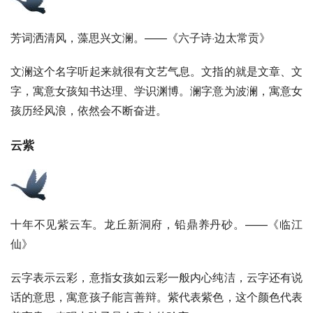
芳词洒清风，藻思兴文澜。——《六子诗·边太常贡》
文澜这个名字听起来就很有文艺气息。文指的就是文章、文
字，寓意女孩知书达理、学识渊博。澜字意为波澜，寓意女
孩历经风浪，依然会不断奋进。
云紫
十年不见紫云车。龙丘新洞府，
铅鼎
养
丹砂
。——《临江
仙》
云字表示云彩，意指女孩如云彩一般内心纯洁，云字还有说
话的意思，寓意孩子能言善辩。紫代表紫色，这个颜色代表