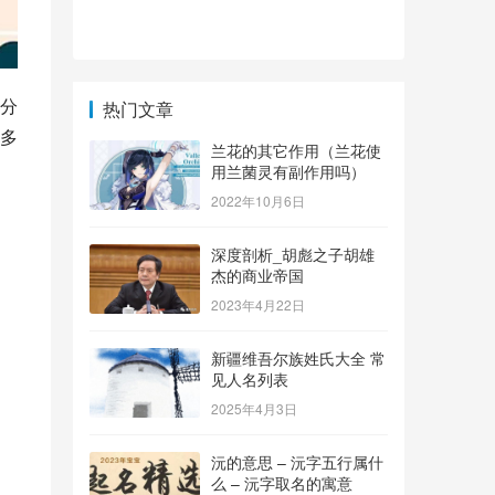
分
热门文章
多
兰花的其它作用（兰花使
用兰菌灵有副作用吗）
2022年10月6日
深度剖析_胡彪之子胡雄
杰的商业帝国
2023年4月22日
新疆维吾尔族姓氏大全 常
见人名列表
2025年4月3日
沅的意思 – 沅字五行属什
么 – 沅字取名的寓意