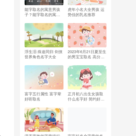
能字取名的寓意男孩
虎年小名大全男孩 运
子？能字取名的寓意
势佳的乳名推荐
男孩名字大全！
浮生泪·殊途同归 剑侠
2023年6月21日夏至生
世界角色名字大全
的男宝宝取名 高分兔
年男孩名字
富字五行属性 富字辈
正月初八出生女孩取
好听取名
什么名字好 简约好听
的女宝宝名字
淳于家族的字辈排行
宝宝起名金字旁的名