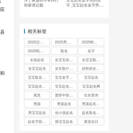
出
和家谱记载
字_宝宝起名金字旁的
应
名字大全
相关标签
县
2025怎么起名
2025男孩取名大全
2025蛇宝宝取名
2025蛇宝宝取名字大全
取名
名字
女孩起名
女宝宝优雅的名字
女宝宝取名大全
女宝宝起名
女生取什么名字
好听的女孩名字2025年蛇宝宝取名
和
宝宝取名字生辰八字起名
宝宝名字大全男孩
宝宝起名
宝宝起名取名字
宝宝起名大全
宝宝起名网
寓意
楚辞中惊艳的男孩名字
生肖查询
男孩
男孩起名
男孩起名用字
男宝宝起名
给小孩起名
起名取名大全怎么起
起名字技巧与方法
陈宝宝起名
黄道吉日