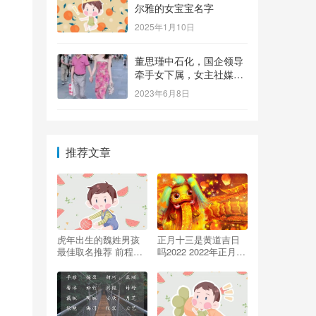
尔雅的女宝宝名字
2025年1月10日
董思瑾中石化，国企领导
牵手女下属，女主社媒晒
钻戒，奢侈品众多还要买
2023年6月8日
保险箱
推荐文章
虎年出生的魏姓男孩
正月十三是黄道吉日
最佳取名推荐 前程似
吗2022 2022年正月13
锦，万事如意的男孩
日好吗
名字