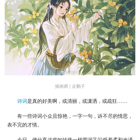
插画师 | 企鹅子
诗词
是真的好美啊，或清丽，或潇洒，或疏狂……
有一些诗词小众且惊艳，一字一句，诉不尽的情思，
表不完的才情。
今日，便分享这些如珍珠一样圆润又闪烁着柔和光泽