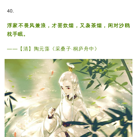
40.
浮家不畏风兼浪，才罢炊烟，又袅
茶烟
，闲对沙鸥
枕手眠。
——【清】陶元藻《采桑子·桐庐舟中》