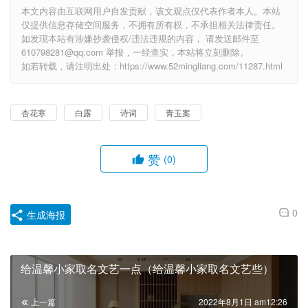
本文内容由互联网用户自发贡献，该文观点仅代表作者本人。本站
仅提供信息存储空间服务，不拥有所有权，不承担相关法律责任。
如发现本站有涉嫌抄袭侵权/违法违规的内容， 请发送邮件至
610798281@qq.com 举报，一经查实，本站将立刻删除。
如若转载，请注明出处：https://www.52mingliang.com/11287.html
杏花寒
白露
诗词
青玉案
赞
(0)
0
生成海报
给温馨小家取名文艺一点（给温馨小家取名文艺些）
上一篇
2022年8月1日 am12:26