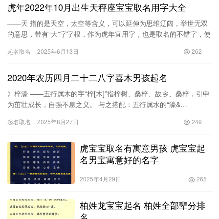
虎年2022年10月出生天秤座宝宝取名用字大全
——天 指的是天空，太空等含义，可以延伸为思维辽阔，举世无双
的意思，带有“大”字字根，作为虎年宜用字，也是取名的不错字，使
用为男孩名…
起名取名
2025年6月13日
262
2020年农历四月二十二八字喜木男孩起名
》梓濠 ——五行属木的字“梓[木]”指梓树、桑梓、故乡、桑梓，引申
为茁壮成长，自强不息之义。 与之搭配：五行属水的“濠&…
起名取名
2025年8月27日
249
虎宝宝取名有寓意男孩 虎宝宝起
名男宝寓意好的名字
2025年4月29日
265
柏姓龙宝宝起名 柏姓全部辈分排
名