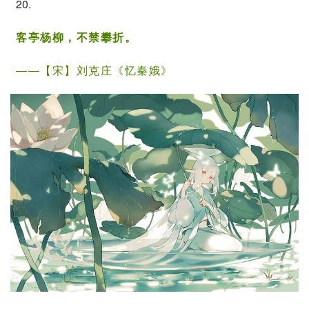
20.
客亭杨柳，不禁攀折。
——【宋】
刘克庄
《
忆秦娥
》