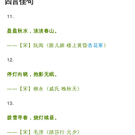
四言佳句
11.
盈盈秋水，淡淡春山。
——【宋】
阮阅
《
眼儿媚·楼上黄昏
杏花寒
》
12.
停灯向晓，抱影无眠。
——【宋】
柳永
《
戚氏·晚秋天
》
13.
拨雪寻春，烧灯续昼。
——【宋】
毛滂
《踏莎行·元夕》