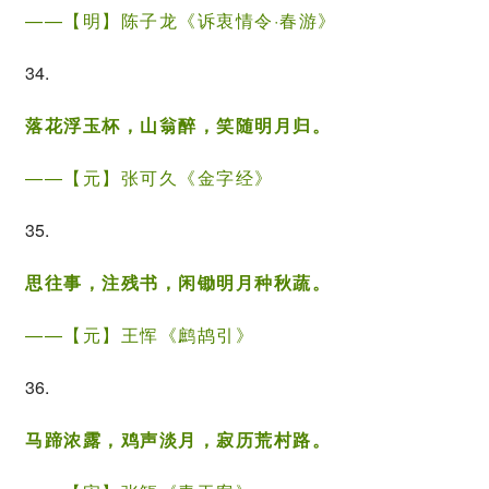
——【明】
陈子龙
《诉衷情令·春游》
34.
落花浮玉杯，山翁醉，笑随明月归。
——【元】
张可久
《金字经》
35.
思往事，注残书，闲锄明月种秋蔬。
——【元】
王恽
《鹧鸪引》
36.
马蹄浓露，鸡声淡月，寂历荒村路。