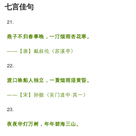
七言
佳句
21.
燕子不归春事晚，一汀烟雨杏花寒。
——【唐】
戴叔伦
《
苏溪亭
》
22.
渡口唤船人独立，一蓑烟雨湿黄昏。
——【宋】
孙觌
《吴门道中·其一》
23.
夜夜华灯万树，年年碧海三山。