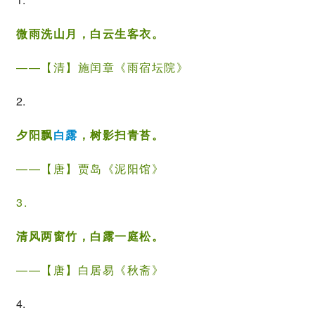
微雨洗山月，白云生客衣。
——【清】
施闰章
《雨宿坛院》
2.
夕阳飘
白露
，树影扫青苔。
——【唐】
贾岛
《泥阳馆》
3.
清风两窗竹，白露一庭松。
——【唐】
白居易
《秋斋》
4.