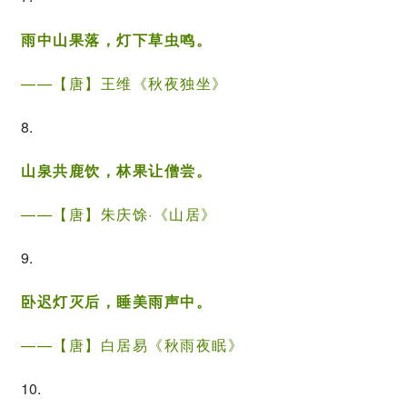
雨中山果落，灯下草虫鸣。
——【唐】
王维
《秋夜独坐》
8.
山泉共鹿饮，林果让僧尝。
——【唐】
朱庆馀
·《山居》
9.
卧迟灯灭后，睡美雨声中。
——【唐】白居易《
秋雨夜眠
》
10.