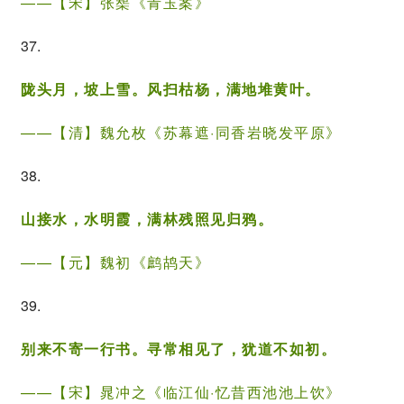
——【宋】张榘《青玉案》
37.
陇头月，坡上雪。风扫枯杨，满地堆黄叶。
——【清】魏允枚《苏幕遮·同香岩晓发平原》
38.
山接水，水明霞，满林残照见归鸦。
——【元】
魏初
《鹧鸪天》
39.
别来不寄一行书。寻常相见了，犹道不如初。
——【宋】
晁冲之
《
临江仙·忆昔西池池上饮
》