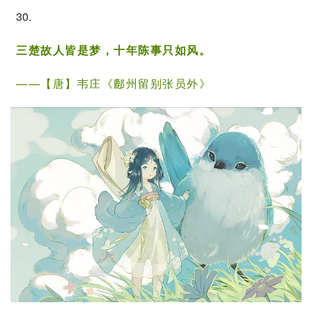
30.
三楚故人皆是梦，十年陈事只如风。
——【唐】
韦庄
《鄜州留别张员外》