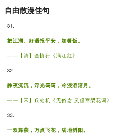
自由散漫佳句
31.
把江湖、好语报平安，加餐饭。
——【清】
查慎行
《满江红》
32.
静夜沉沉，浮光霭霭，冷浸溶溶月。
——【宋】
丘处机
《无俗念·灵虚宫梨花词》
33.
一双舞燕，万点飞花，满地斜阳。