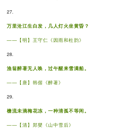
27.
万里沧江生白发，几人灯火坐黄昏？
——【明】
王守仁
《因雨和杜韵》
28.
渔翁醉著无人唤，过午醒来雪满船。
——【唐】
韩偓
《醉著》
29.
檐流未滴梅花冻，一种清孤不等闲。
——【清】
郑燮
《
山中雪后
》