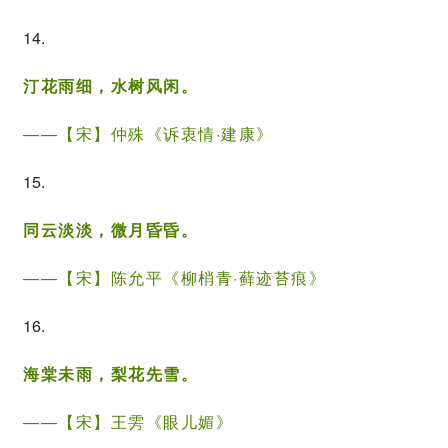
14.
汀花雨细，水树风闲。
——【宋】
仲殊
《
诉衷情·建康
》
15.
同云淡淡，微月昏昏。
——【宋】
陈允平
《柳梢青·藓迹苔痕》
16.
海棠未雨，
梨花
先雪。
——【宋】
王雱
《
眼儿媚
》