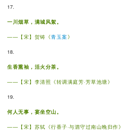
17.
一川烟草，满城风絮。
——【宋】
贺铸
《
青玉案
》
18.
生香熏袖，活火分茶。
——【宋】
李清照
《
转调满庭芳·芳草池塘
》
19.
何人无事，宴坐空山。
——【宋】
苏轼
《
行香子·与泗守过南山晚归作
》