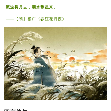
流波将月去，潮水带星来。
——【隋】
杨广
《
春江花月夜
》