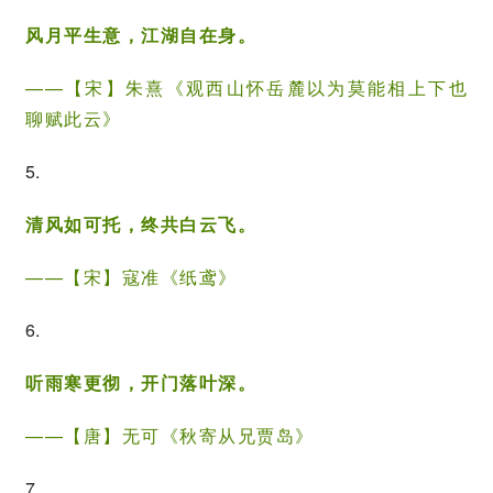
风月平生意，江湖自在身。
——【宋】
朱熹
《观西山怀岳麓以为莫能相上下也
聊赋此云》
5.
清风如可托，终共白云飞。
——【宋】寇准《纸鸢》
6.
听雨寒更彻，开门落叶深。
——【唐】无可《
秋寄从兄贾岛
》
7.