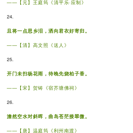
——【元】
王庭筠
《清平乐·应制》
24.
且将一点思乡泪，洒向君衣好寄归。
——【清】高文照《送人》
25.
开门未扫杨花雨，待晚先烧柏子香。
——【宋】贺铸《宿芥塘佛祠》
26.
澹然空水对斜晖，曲岛苍茫接翠微。
——【唐】
温庭筠
《
利州南渡
》