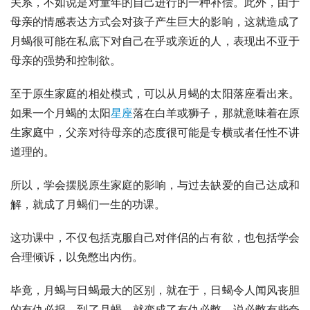
关系，不如说是对童年的自己进行的一种补偿。此外，由于
母亲的情感表达方式会对孩子产生巨大的影响，这就造成了
月蝎很可能在私底下对自己在乎或亲近的人，表现出不亚于
母亲的强势和控制欲。
至于原生家庭的相处模式，可以从月蝎的太阳落座看出来。
如果一个月蝎的
太阳
星座
落在
白羊
或狮子，那就意味着在原
生家庭中，父亲对待母亲的态度很可能是专横或者任性不讲
道理的。
所以，学会摆脱原生家庭的影响，与过去缺爱的自己达成和
解，就成了月蝎们一生的功课。
这功课中，不仅包括克服自己对伴侣的占有欲，也包括学会
合理倾诉，以免憋出内伤。
毕竟，月蝎与日蝎最大的区别，就在于，日蝎令人闻风丧胆
的有仇必报，到了月蝎，就变成了有仇必憋。说必憋有些夸