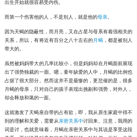
出生开始就很容易受内伤。
而第一个伤害他的人，不是别人，就是他的
母亲
。
因为天蝎的隐蔽性，而月亮，又在占星与母系有着强相关的
关系，所以，有将近有百分之八十左右的
月蝎
，都是被别人
带大的。
虽然被妈妈带大的几率比较小，但是妈妈却在月蝎面前展现
出了强势独裁的一面。嗯，童年缺爱的人中，月蝎的比例也
占据了很大部分。然而这并不是最惨的，更悲催的是，很多
月蝎的母亲，只对自己的孩子表现出挑剔和强势，对外人，
却会释放和蔼的一面。
这就激发了天蝎座自带的占有欲，即，我从原生家庭中得不
到的理解和关爱，需要从
亲密关系中
讨回来。注意，我用的
词是讨，也就意味着，月蝎在亲密关系中与其说是享受这段