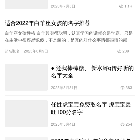
2023年7月5日
1.1K
适合2022年白羊座女孩的名字推荐
白羊座女孩性格 白羊其实很聪明，认真学习的话就会是学霸。只是
在生活中很容易犯傻，不是装的，是真的对什么事情都很懵的那
种。白羊女如狮子座一样霸气，如射手座一样风风火火，白羊座的
起名取名
2025年6月9日
289
女生洒…
● 还我棒棒糖、 新水浒q传好听的
名字大全
2025年3月31日
383
任姓虎宝宝免费取名字 虎宝宝最
旺100分名字
2025年5月4日
254